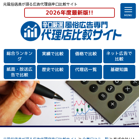
元風俗店員が語る広告代理店辛口比較サイト
2026年度最新版!!
総合ランキン
ネット広告で
実績で比較
価格で比較
グ
比較
紙面・放送広
歴史で比較
代理店一覧
基礎知識
告で
比較