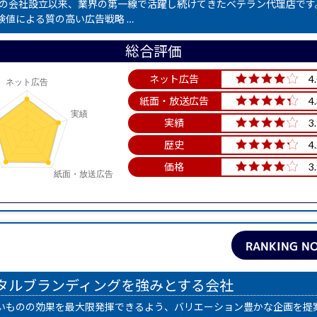
6年の会社設立以来、業界の第一線で活躍し続けてきたベテラン代理店です
験値による質の高い広告戦略 …
総合評価
ネット広告
4
紙面・放送広告
4
実績
3
歴史
4
価格
3
RANKING NO
タルブランディングを強みとする会社
いものの効果を最大限発揮できるよう、バリエーション豊かな企画を提