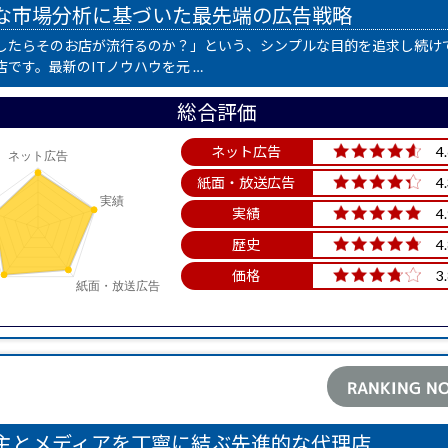
な市場分析に基づいた最先端の広告戦略
したらそのお店が流行るのか？」という、シンプルな目的を追求し続け
店です。最新のITノウハウを元 …
総合評価
ネット広告
4
紙面・放送広告
4
実績
4
歴史
4
価格
3
RANKING NO
主とメディアを丁寧に結ぶ先進的な代理店