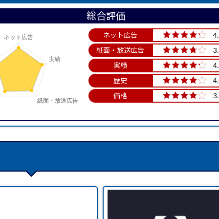
総合評価
ネット広告
4
紙面・放送広告
3
実績
4
歴史
4
価格
3