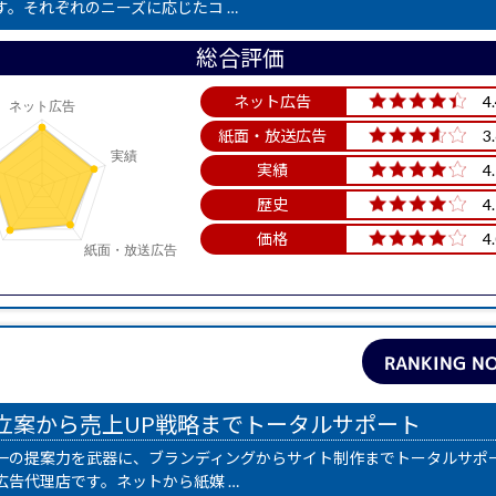
す。それぞれのニーズに応じたコ …
総合評価
ネット広告
4
紙面・放送広告
3
実績
4
歴史
4
価格
4
RANKING NO
立案から売上UP戦略までトータルサポート
一の提案力を武器に、ブランディングからサイト制作までトータルサポ
広告代理店です。ネットから紙媒 …