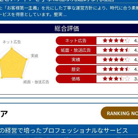
た「お客様第一主義」を元にした丁寧な運営方針により、時代に合う柔
ービスを得意としています。堅実 …
総合評価
ネット広告
4
紙面・放送広告
4
実績
4
歴史
4
価格
3
ア
RANKING NO
年の経営で培ったプロフェッショナルなサービス