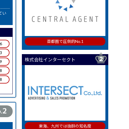
てい
首都圏で圧倒的No.1
.6
.3
株式会社インターセクト
.9
.8
.8
2
.
東海、九州では抜群の知名度