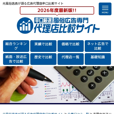
元風俗店員が語る広告代理店辛口比較サイト
2026年度最新版!!
総合ランキン
ネット広告で
実績で比較
価格で比較
グ
比較
紙面・放送広
歴史で比較
代理店一覧
基礎知識
告で
比較